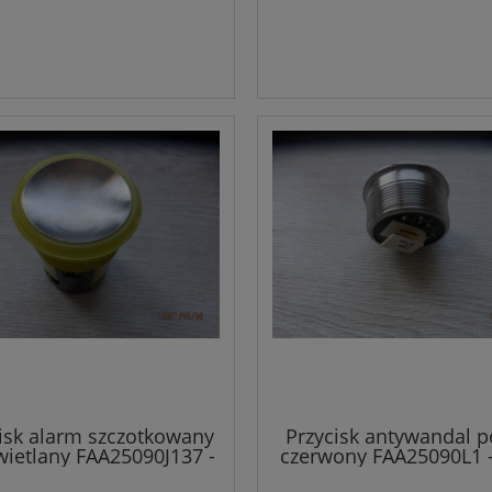
isk alarm szczotkowany
Przycisk antywandal p
ietlany FAA25090J137 -
czerwony FAA25090L1 -
OTIS