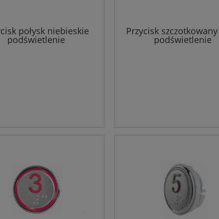
cisk połysk niebieskie
Przycisk szczotkowany 
podświetlenie
podświetlenie
A25090AD113 - OTIS
FAA25090AD314 - O