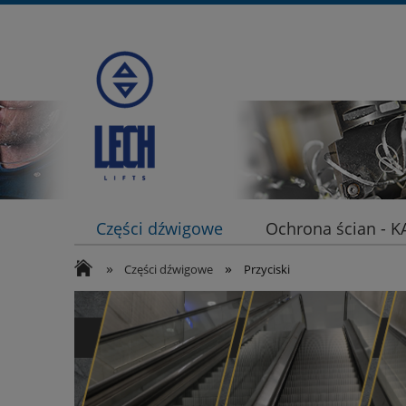
Części dźwigowe
Ochrona ścian - 
»
»
Części dźwigowe
Przyciski