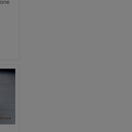
wone
TIS