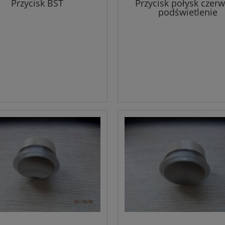
Przycisk BST
Przycisk połysk czer
podświetlenie
FAA25090AD111 - O