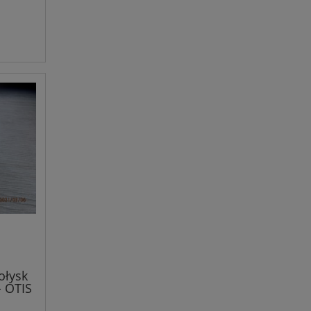
ołysk
 OTIS