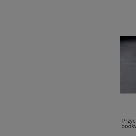
Przyc
podśw